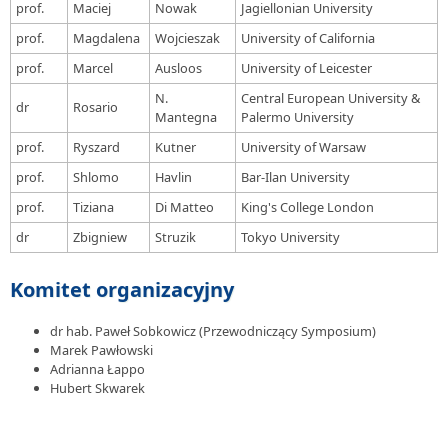
prof.
Maciej
Nowak
Jagiellonian University
prof.
Magdalena
Wojcieszak
University of California
prof.
Marcel
Ausloos
University of Leicester
N.
Central European University &
dr
Rosario
Mantegna
Palermo University
prof.
Ryszard
Kutner
University of Warsaw
prof.
Shlomo
Havlin
Bar-Ilan University
prof.
Tiziana
Di Matteo
King's College London
dr
Zbigniew
Struzik
Tokyo University
Komitet organizacyjny
dr hab. Paweł Sobkowicz (Przewodniczący Symposium)
Marek Pawłowski
Adrianna Łappo
Hubert Skwarek