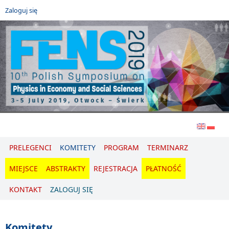
Przejdź do treści
Zaloguj się
EN
PL
PRELEGENCI
KOMITETY
PROGRAM
TERMINARZ
MIEJSCE
ABSTRAKTY
REJESTRACJA
PŁATNOŚĆ
KONTAKT
ZALOGUJ SIĘ
Komitety