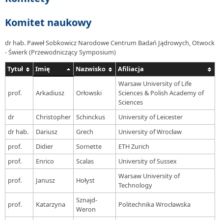
Komitet naukowy
dr hab. Paweł Sobkowicz Narodowe Centrum Badań Jądrowych, Otwock
- Świerk (Przewodniczący Symposium)
Tytuł
Imię
Nazwisko
Afiliacja
Warsaw University of Life
prof.
Arkadiusz
Orłowski
Sciences & Polish Academy of
Sciences
dr
Christopher
Schinckus
University of Leicester
dr hab.
Dariusz
Grech
University of Wrocław
prof.
Didier
Sornette
ETH Zurich
prof.
Enrico
Scalas
University of Sussex
Warsaw University of
prof.
Janusz
Hołyst
Technology
Sznajd-
prof.
Katarzyna
Politechnika Wrocławska
Weron